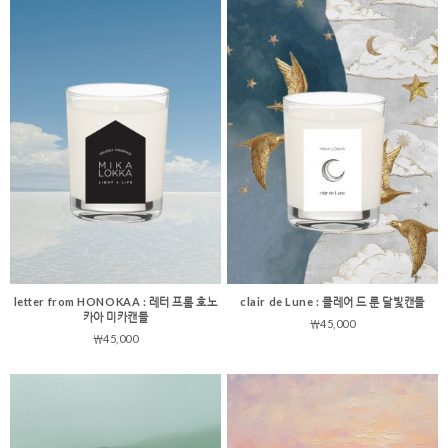
letter from HONOKAA : 레터 프롬 호노
clair de Lune : 클레어 드 룬 달빛캔들
카아 미카캔들
￦45,000
￦45,000