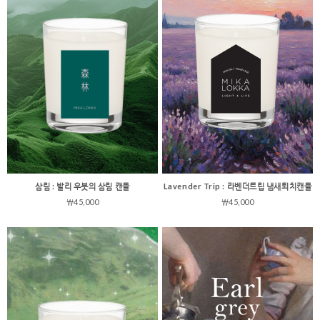
삼림 : 발리 우붓의 삼림 캔들
Lavender Trip : 라벤더트립 냄새퇴치캔들
￦45,000
￦45,000