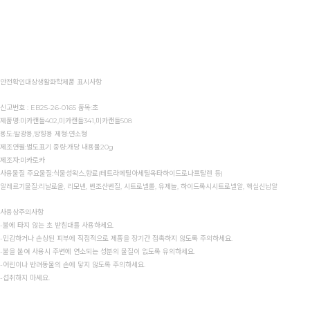
안전확인대상생활화학제품 표시사항
신고번호 : EB25-26-0165 품목:초
제품명:미카캔들402,미카캔들341,미카캔들508
용도:발광용,방향용 제형:연소형
제조연월:별도표기 중량:개당 내용물20g
제조자:미카로카
사용물질 주요물질:식물성왁스,향료(테트라메틸아세틸옥타하이드로나프탈렌 등)
알레르기물질:리날로올, 리모넨, 벤조산벤질, 시트로넬롤, 유제놀, 하이드록시시트로넬알, 헥실신남알
사용상주의사항
-불에 타지 않는 초 받침대를 사용하세요.
-민감하거나 손상된 피부에 직접적으로 제품을 장기간 접촉하지 않도록 주의하세요.
-불을 붙여 사용시 주변에 연소되는 성분의 물질이 없도록 유의하세요.
-어린이나 반려동물의 손에 닿지 않도록 주의하세요.
-섭취하지 마세요.