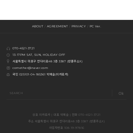
ABOUT
/
AGREEMENT
/
PRIVACY
/
PC Ver.
070-4521-3721
13-17PM SAT, SUN, HOLIDAY OFF
서울특별시 마포구 잔다리로48 3층 3387 (반품주소X)
comether@naver.com
국민 025101-04-185361 박예슬(미카로카)
SEARCH
상호 미카로카 | 대표 박예슬 | 전화 070-4521-3721
주소 서울특별시 마포구 잔다리로48 3층 3387 (반품주소X)
사업자번호 108-19-97816