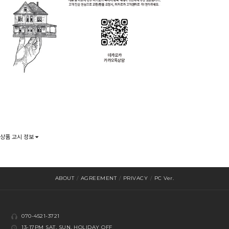
상품 고시 정보
ABOUT
/
AGREEMENT
/
PRIVACY
/
PC Ver.
070-4521-3721
13-17PM SAT, SUN, HOLIDAY OFF