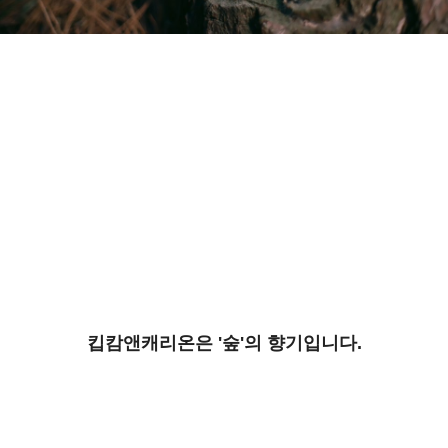
킵캄앤캐리온은 '숲'의 향기입니다.