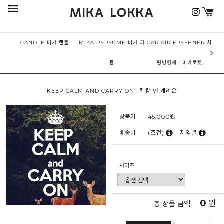
CANDLE 미카 캔들
MIKA PERFUME 미카 퍼
CAR AIR FRESHNER 차
퓸
량방향제 : 미카로켓
KEEP CALM AND CARRY ON : 킵캄 앤 캐리온
상품가
45,000
원
배송비
(조건)
지역별
사이즈
0
원
총 상품 금액