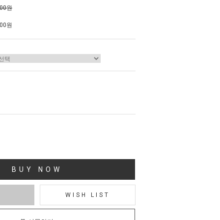
000원
000원
BUY NOW
T
WISH LIST