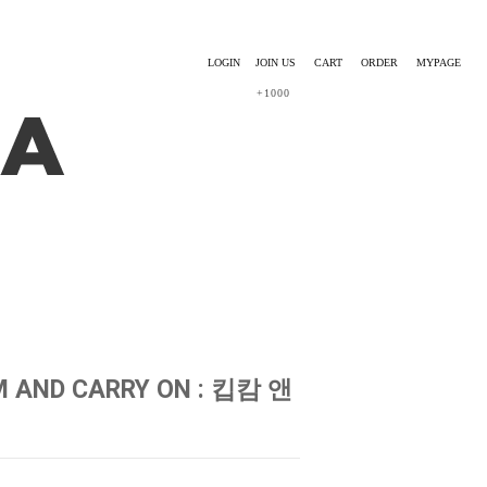
LOGIN
JOIN US
CART
ORDER
MYPAGE
+1000
M AND CARRY ON : 킵캄 앤