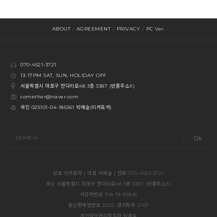
ABOUT
/
AGREEMENT
/
PRIVACY
/
PC Ver.
070-4521-3721
13-17PM SAT, SUN, HOLIDAY OFF
서울특별시 마포구 잔다리로48 3층 3387 (반품주소X)
comether@naver.com
국민 025101-04-185361 박예슬(미카로카)
SEARCH
상호 미카로카 | 대표 박예슬 | 전화 070-4521-3721
주소 서울특별시 마포구 잔다리로48 3층 3387 (반품주소X)
사업자번호 108-19-97816
통신판매업번호 2022-경기파주-2107
개인정보관리책임자 박예슬