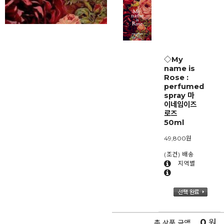
◇My
name is
Rose :
perfumed
spray 마
이네임이즈
로즈
50ml
49,800
원
(조건) 배송
지역별
0
원
총 상품 금액