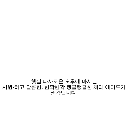
햇살 따사로운 오후에 마시는
시원-하고 달콤한, 반짝반짝 탱글탱글한 체리 에이드가
생각납니다.