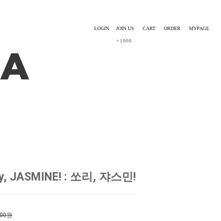
LOGIN
JOIN US
CART
ORDER
MYPAGE
+1000
y, JASMINE! : 쏘리, 쟈스민!
000원