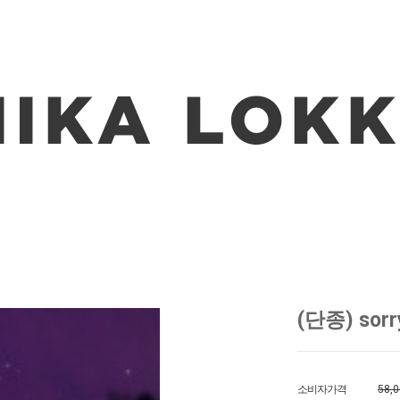
(단종) sorr
소비자가격
58,