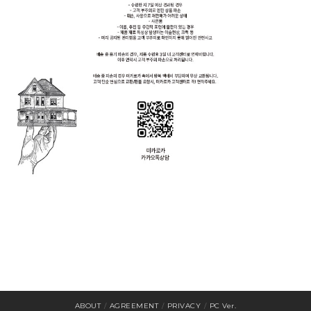
ABOUT
/
AGREEMENT
/
PRIVACY
/
PC Ver.