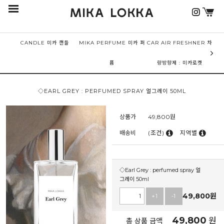
CANDLE 미카 캔들
MIKA PERFUME 미카 퍼
CAR AIR FRESHNER 차
퓸
량방향제 : 미카로켓
◇EARL GREY : PERFUMED SPRAY 얼그레이 50ML
상품가
49,800
원
배송비
(조건)
지역별
◇Earl Grey : perfumed spray 얼
그레이 50ml
49,800
원
+1
-1
49,800
원
총 상품 금액