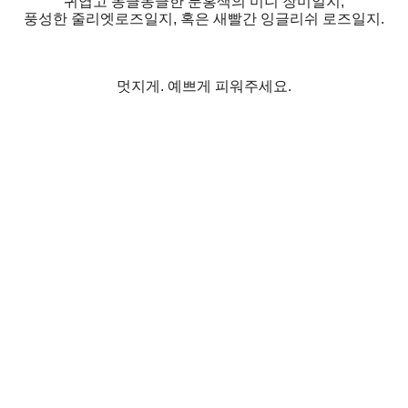
귀엽고 동글동글한 분홍색의 미니 장미일지,
풍성한 줄리엣로즈일지, 혹은 새빨간 잉글리쉬 로즈일지.
멋지게. 예쁘게 피워주세요.