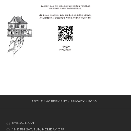
ABOUT
/
AGREEMENT
/
PRIVACY
/
PC Ver.
070-4521-3721
13-17PM SAT, SUN, HOLIDAY OFF