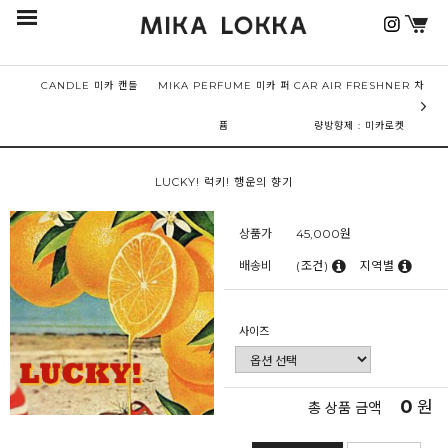
CANDLE 미카 캔들
MIKA PERFUME 미카 퍼
CAR AIR FRESHNER 차
퓸
량방향제 : 미카로켓
LUCKY! 럭키! 행운의 향기
상품가
45,000
원
배송비
(조건)
지역별
사이즈
0
원
총 상품 금액