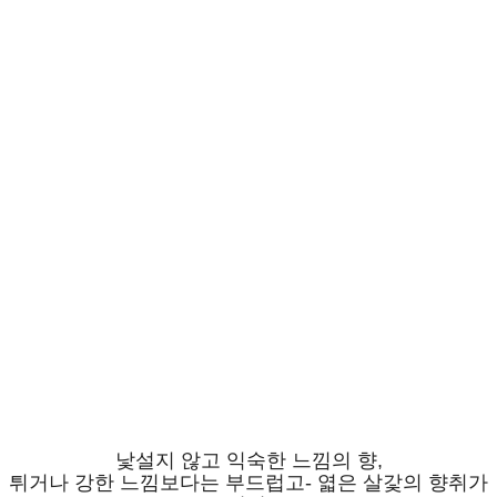
낯설지 않고 익숙한 느낌의 향,
튀거나 강한 느낌보다는 부드럽고- 엷은 살갗의 향취가