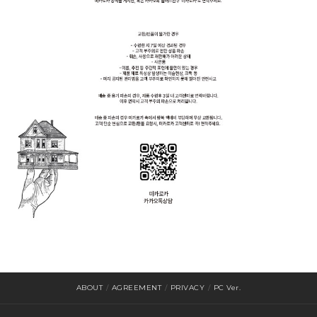
ABOUT
/
AGREEMENT
/
PRIVACY
/
PC Ver.