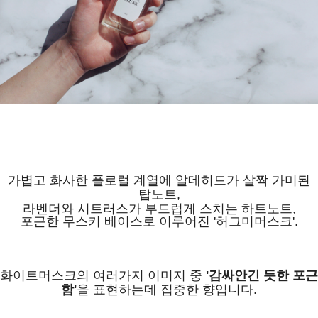
가볍고 화사한 플로럴 계열에 알데히드가 살짝 가미된
탑노트,
라벤더와 시트러스가 부드럽게 스치는 하트노트,
포근한 무스키 베이스로 이루어진 '허그미머스크'.
화이트머스크의 여러가지 이미지 중
'감싸안긴 듯한 포근
함'
을 표현하는데 집중한 향입니다.