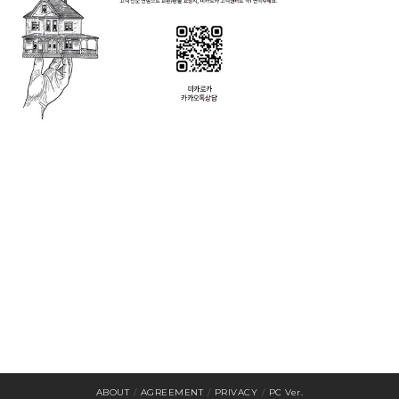
ABOUT
/
AGREEMENT
/
PRIVACY
/
PC Ver.