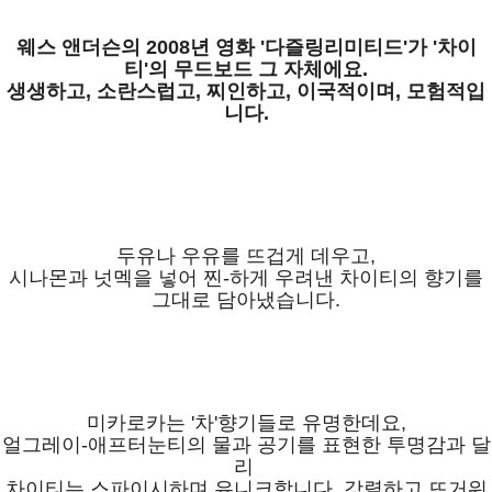
웨스 앤더슨의 2008년 영화 '다즐링리미티드'가 '차이
티'의 무드보드 그 자체에요.
생생하고, 소란스럽고, 찌인하고, 이국적이며, 모험적입
니다.
두유나 우유를 뜨겁게 데우고,
시나몬과 넛멕을 넣어 찐-하게 우려낸 차이티의 향기를
그대로 담아냈습니다.
미카로카는 '차'향기들로 유명한데요,
얼그레이-애프터눈티의 물과 공기를 표현한 투명감과 달
리
차이티는 스파이시하며 유니크합니다. 강렬하고 뜨거워