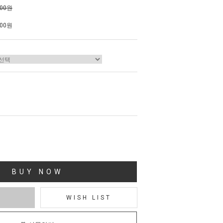
000원
800원
BUY NOW
T
WISH LIST