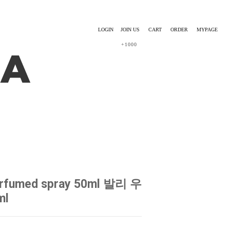
LOGIN
JOIN US
CART
ORDER
MYPAGE
+1000
rfumed spray 50ml 발리 우
ml