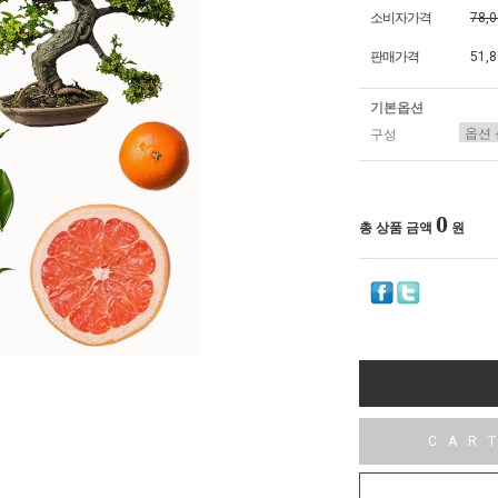
소비자가격
78,
판매가격
51,
기본옵션
구성
0
총 상품 금액
원
CAR