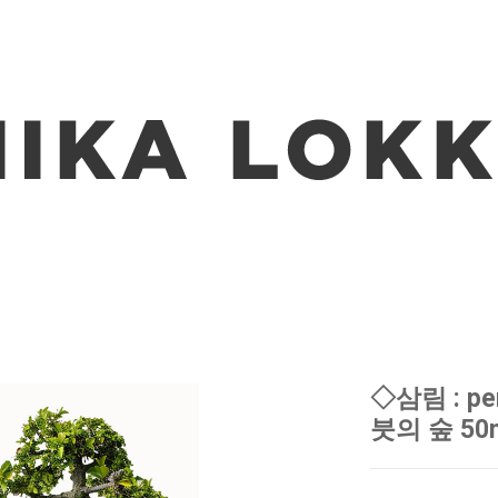
◇삼림 : pe
붓의 숲 50