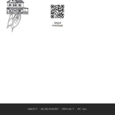
ABOUT
/
AGREEMENT
/
PRIVACY
/
PC Ver.