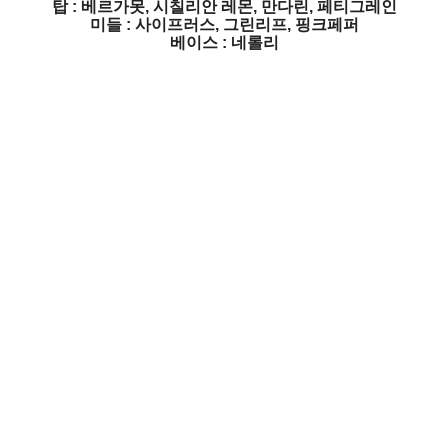
탑 : 베르가못, 시칠리안 레몬, 만다린, 페티그레인
미들 : 사이프러스, 그린리프, 핑크페퍼
베이스 : 네롤리