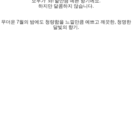
모두가 '와!'할만큼 예쁜 향기에요.
하지만 달콤하지 않습니다.
무더운 7월의 밤에도 청량함을 느낄만큼 예쁘고 깨끗한, 청명한
달빛의 향기.