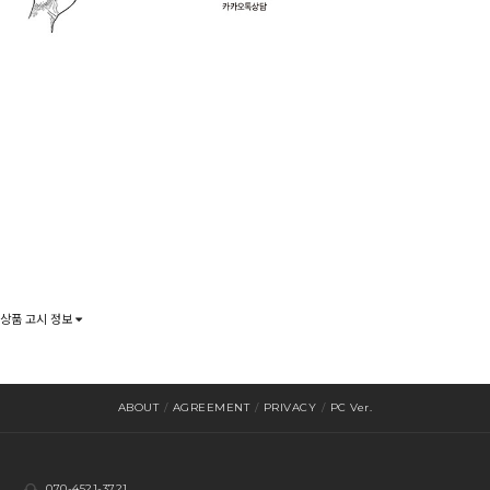
상품 고시 정보
ABOUT
/
AGREEMENT
/
PRIVACY
/
PC Ver.
070-4521-3721