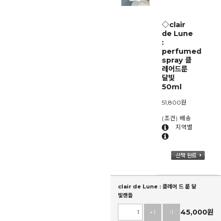
◇clair
de Lune
:
perfumed
spray 클
레어드룬
달빛
50ml
51,800
원
(조건) 배송
지역별
clair de Lune : 클레어 드 룬 달
빛캔들
45,000
원
+1
-1