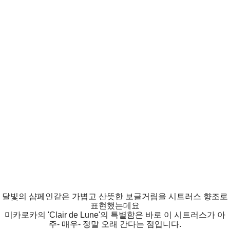
달빛의 샴페인같은 가볍고 산뜻한 보글거림을 시트러스 향조로
표현했는데요
미카로카의 'Clair de Lune'의 특별함은 바로 이 시트러스가 아
주- 매우- 정말 오래 간다는 점입니다.