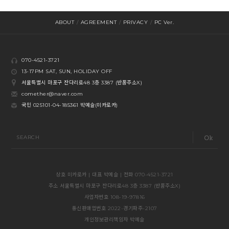
ABOUT
/
AGREEMENT
/
PRIVACY
/
PC Ver.
070-4521-3721
13-17PM SAT, SUN, HOLIDAY OFF
서울특별시 마포구 잔다리로48 3층 3387 (반품주소X)
comether@naver.com
국민 025101-04-185361 박예슬(미카로카)
SEARCH
상호 미카로카 | 대표 박예슬 | 전화 070-4521-3721
주소 서울특별시 마포구 잔다리로48 3층 3387 (반품주소X)
사업자번호 108-19-97816
통신판매업번호 2022-경기파주-2107
개인정보관리책임자 박예슬