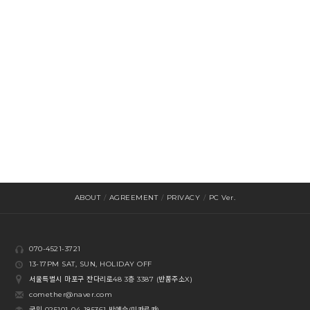
ABOUT
/
AGREEMENT
/
PRIVACY
/
PC Ver.
070-4521-3721
13-17PM SAT, SUN, HOLIDAY OFF
서울특별시 마포구 잔다리로48 3층 3387 (반품주소X)
comether@naver.com
국민 025101-04-185361 박예슬(미카로카)