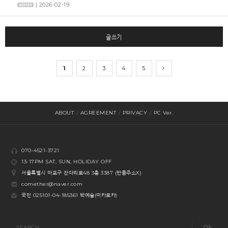
| 2026-02-19
글쓰기
1
2
3
4
5
ABOUT
/
AGREEMENT
/
PRIVACY
/
PC Ver.
070-4521-3721
13-17PM SAT, SUN, HOLIDAY OFF
서울특별시 마포구 잔다리로48 3층 3387 (반품주소X)
comether@naver.com
국민 025101-04-185361 박예슬(미카로카)
SEARCH