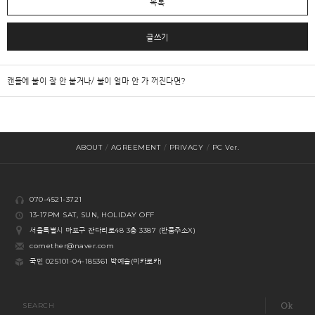
목록
글쓰기
캔들에 불이 잘 안 붙거나/ 불이 얼마 안 가 꺼진다면?
ABOUT
/
AGREEMENT
/
PRIVACY
/
PC Ver.
070-4521-3721
13-17PM SAT, SUN, HOLIDAY OFF
서울특별시 마포구 잔다리로48 3층 3387 (반품주소X)
comether@naver.com
국민 025101-04-185361 박예슬(미카로카)
SEARCH