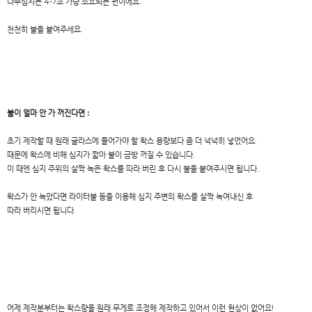
나무심지는 4-7초 가량 소요되는 편이에요.
천천히 불을 붙여주세요.
불이 얼마 안 가 꺼진다면 :
초기 제작할 때 원래 글라스에 들어가야 할 왁스 용량보다 좀 더 넉넉히 넣었어요.
때문에 왁스에 비해 심지가 짧아 불이 금방 꺼질 수 있습니다.
이 때엔 심지 주위의 살짝 녹은 왁스를 따라 버린 후 다시 불을 붙여주시면 됩니다.
왁스가 안 녹았다면 라이터불 등을 이용해 심지 주변의 왁스를 살짝 녹여내신 후
따라 버리시면 됩니다.
어제 제작분부터는 왁스량을 원래 무게로 조정해 제작하고 있어서 이런 현상이 없어요!